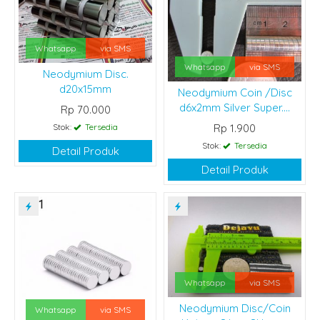
Whatsapp
via SMS
Whatsapp
via SMS
Neodymium Disc.
d20x15mm
Neodymium Coin /Disc
d6x2mm Silver Super....
Rp 70.000
Stok:
Tersedia
Rp 1.900
Stok:
Tersedia
Detail Produk
Detail Produk
Whatsapp
via SMS
Neodymium Disc/Coin
Whatsapp
via SMS