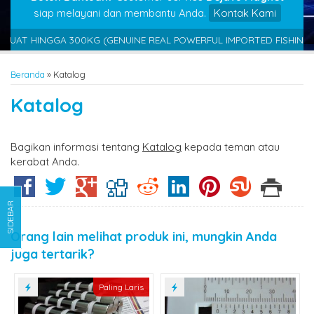
siap melayani dan membantu Anda.
Kontak Kami
 KUAT HINGGA 300KG (GENUINE REAL POWERFUL IMPORTED FISHING 
Beranda
»
Katalog
Katalog
Bagikan informasi tentang
Katalog
kepada teman atau
kerabat Anda.
SIDEBAR
Orang lain melihat produk ini, mungkin Anda
juga tertarik?
Paling Laris